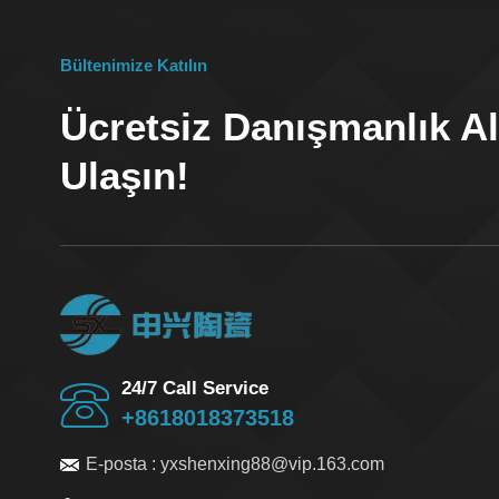
Bültenimize Katılın
Ücretsiz Danışmanlık Al
Ulaşın!
24/7 Call Service
+8618018373518
E-posta :
yxshenxing88@vip.163.com