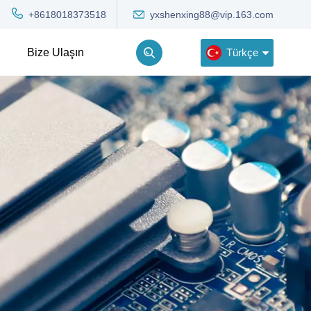
yxshenxing88@vip.163.com
+8618018373518
Türkçe
Bize Ulaşın
English
Deutsch
Русский
한국어
Türkçe