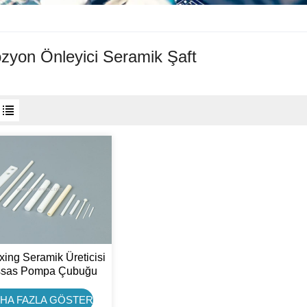
zyon Önleyici Seramik Şaft
ing Seramik Üreticisi
sas Pompa Çubuğu
konyum Seramik Şaft
HA FAZLA GÖSTER