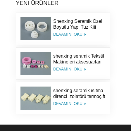
YENİ ÜRÜNLER
Shenxing Seramik Özel
Boyutlu Yapı Tuz Kiti
Karabiber Parçaları
DEVAMINI OKU
Alümina Kahve Seramik
Değirmen Öğütücü
Çapaklar
shenxing seramik Tekstil
Makineleri aksesuarları
%95 seramik parça
DEVAMINI OKU
tekstil seramik halka
Alümina Seramik
Kılavuz Halka
shenxing seramik ısıtma
direnci izolatörü termoçift
seramik steatit seramik
DEVAMINI OKU
soket