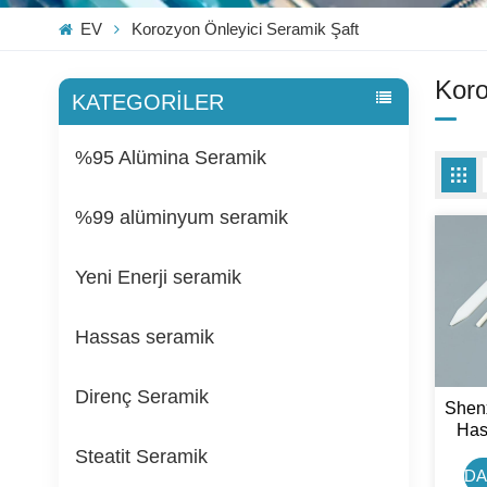
EV
Korozyon Önleyici Seramik Şaft
Koro
KATEGORİLER
%95 Alümina Seramik
%99 alüminyum seramik
Yeni Enerji seramik
Hassas seramik
Direnç Seramik
Shenx
Has
Zir
Steatit Seramik
DA