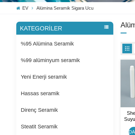
EV
Alümina Seramik Sigara Ucu
Alüm
KATEGORİLER
%95 Alümina Seramik
%99 alüminyum seramik
Yeni Enerji seramik
Hassas seramik
Direnç Seramik
She
Suyu 
Ka
Steatit Seramik
DA