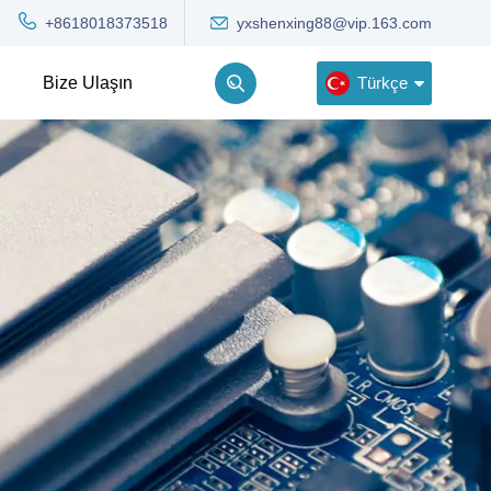
yxshenxing88@vip.163.com
+8618018373518
Türkçe
Bize Ulaşın
English
Deutsch
Русский
한국어
Türkçe