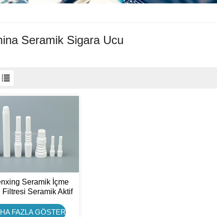
ina Seramik Sigara Ucu
nxing Seramik İçme
Filtresi Seramik Aktif
rbon Sigara Tütün
Piposu
HA FAZLA GÖSTER