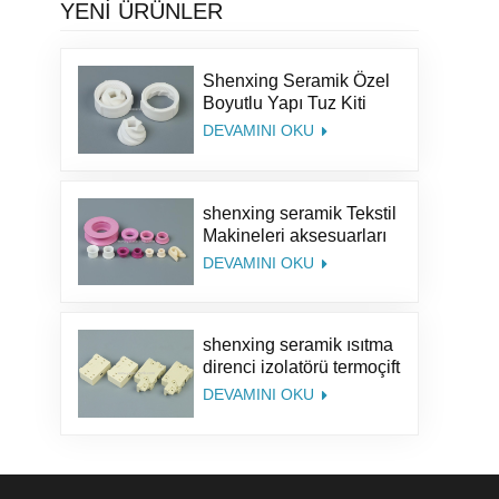
YENİ ÜRÜNLER
Shenxing Seramik Özel
Boyutlu Yapı Tuz Kiti
Karabiber Parçaları
DEVAMINI OKU
Alümina Kahve Seramik
Değirmen Öğütücü
Çapaklar
shenxing seramik Tekstil
Makineleri aksesuarları
%95 seramik parça
DEVAMINI OKU
tekstil seramik halka
Alümina Seramik
Kılavuz Halka
shenxing seramik ısıtma
direnci izolatörü termoçift
seramik steatit seramik
DEVAMINI OKU
soket