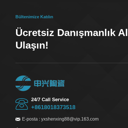
Bültenimize Katılın
Ücretsiz Danışmanlık Al
Ulaşın!
24/7 Call Service
+8618018373518
E-posta :
yxshenxing88@vip.163.com