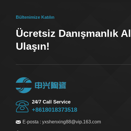
Bültenimize Katılın
Ücretsiz Danışmanlık Al
Ulaşın!
24/7 Call Service
+8618018373518
E-posta :
yxshenxing88@vip.163.com