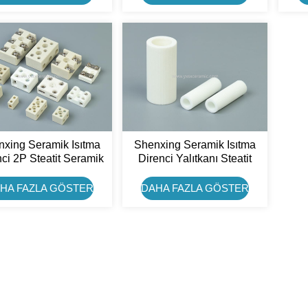
xing Seramik Isıtma
Shenxing Seramik Isıtma
ci 2P Steatit Seramik
Direnci Yalıtkanı Steatit
Terminal Bloğu
Seramik Boru
HA FAZLA GÖSTER
DAHA FAZLA GÖSTER