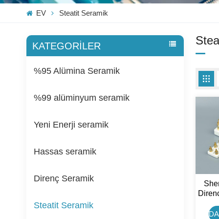
EV
Steatit Seramik
Stea
KATEGORİLER
%95 Alümina Seramik
%99 alüminyum seramik
Yeni Enerji seramik
Hassas seramik
Direnç Seramik
Shen
Diren
Mo
Steatit Seramik
DA