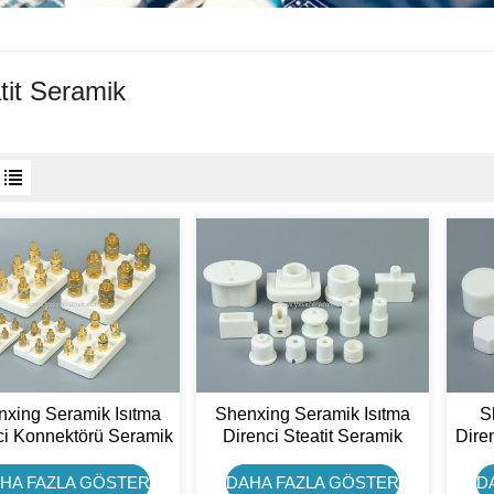
tit Seramik
xing Seramik Isıtma
Shenxing Seramik Isıtma
S
ci Konnektörü Seramik
Direnci Steatit Seramik
Dire
tor Terminal Bloğu
Yalıtkan UV Lamba Seramik
M6 
Uç Taban Tutucu
HA FAZLA GÖSTER
DAHA FAZLA GÖSTER
D