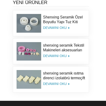
YENİ ÜRÜNLER
Shenxing Seramik Özel
Boyutlu Yapı Tuz Kiti
Karabiber Parçaları
DEVAMINI OKU
Alümina Kahve Seramik
Değirmen Öğütücü
Çapaklar
shenxing seramik Tekstil
Makineleri aksesuarları
%95 seramik parça
DEVAMINI OKU
tekstil seramik halka
Alümina Seramik
Kılavuz Halka
shenxing seramik ısıtma
direnci izolatörü termoçift
seramik steatit seramik
DEVAMINI OKU
soket