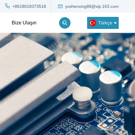
yxshenxing88@vip.163.com
+8618018373518
Türkçe
Bize Ulaşın
English
Deutsch
Русский
한국어
Türkçe