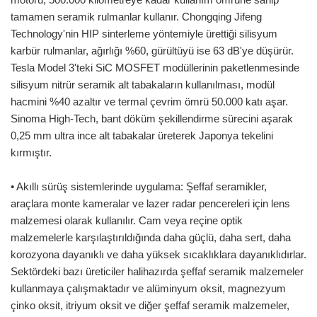
tamamen seramik rulmanlar kullanır. Chongqing Jifeng
Technology'nin HIP sinterleme yöntemiyle ürettiği silisyum
karbür rulmanlar, ağırlığı %60, gürültüyü ise 63 dB'ye düşürür.
Tesla Model 3'teki SiC MOSFET modüllerinin paketlenmesinde
silisyum nitrür seramik alt tabakaların kullanılması, modül
hacmini %40 azaltır ve termal çevrim ömrü 50.000 katı aşar.
Sinoma High-Tech, bant döküm şekillendirme sürecini aşarak
0,25 mm ultra ince alt tabakalar üreterek Japonya tekelini
kırmıştır.
• Akıllı sürüş sistemlerinde uygulama: Şeffaf seramikler,
araçlara monte kameralar ve lazer radar pencereleri için lens
malzemesi olarak kullanılır. Cam veya reçine optik
malzemelerle karşılaştırıldığında daha güçlü, daha sert, daha
korozyona dayanıklı ve daha yüksek sıcaklıklara dayanıklıdırlar.
Sektördeki bazı üreticiler halihazırda şeffaf seramik malzemeler
kullanmaya çalışmaktadır ve alüminyum oksit, magnezyum
çinko oksit, itriyum oksit ve diğer şeffaf seramik malzemeler,