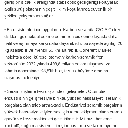
geniş bir sıcaklık aralığında stabil optik geçirgenliği koruyarak
akıllı sürüş sisteminin çeşitli iklim koşullarında güvenilir bir
şekilde çalışmasını sağlar.
• Fren sistemlerinde uygulama: Karbon-seramik (C/C-SiC) fren
diskleri, geleneksel dökme demir fren disklerine kıyasla daha
hafif ve aşınmaya karşı daha dayanıklıdır; bu sayede ağırlığı 20
kg azaltabilir ve menzili 50 km artırabilir. Coherent Market
Insights'a göre, küresel otomotiv karbon-seramik fren
sektörünün 2032 yılında 498,8 milyon dolara ulaşması ve
tahmin döneminde %8,8'lik bileşik yıllık büyüme oranına
ulaşması bekleniyor.
• Seramik işleme teknolojisindeki gelişmeler: Otomotiv
endüstrisinin gelişmesiyle birlikte, yüksek hassasiyetli seramik
parçalara olan talep artmaktadır. Endüstriyel seramik parçaların
yüksek hassasiyetle işlenmesi için temel ekipman olan seramik
gravür ve freze makineleri geliştirilmiştir. Mil hızı, besleme
kontrolü, soğutma sistemi, titreşim bastırma ve takım uyumu