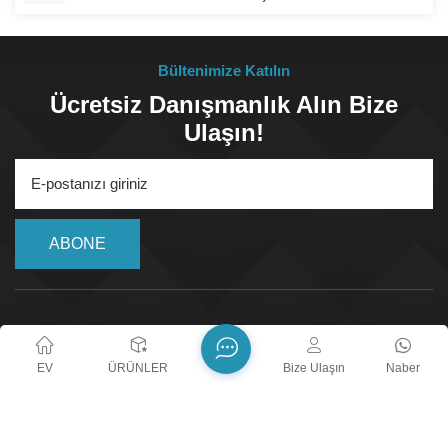
Bültenimize Katılın
Ücretsiz Danışmanlık Alın Bize
Ulaşın!
ABONE
EV
ÜRÜNLER
Bize Ulaşın
Naber
24/7 Call Service
+8618018373518