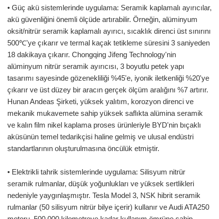
• Güç akü sistemlerinde uygulama: Seramik kaplamalı ayırıcılar,
akü güvenliğini önemli ölçüde artırabilir. Örneğin, alüminyum
oksit/nitrür seramik kaplamalı ayırıcı, sıcaklık direnci üst sınırını
500℃'ye çıkarır ve termal kaçak tetikleme süresini 3 saniyeden
18 dakikaya çıkarır. Chongqing Jifeng Technology'nin
alüminyum nitrür seramik ayırıcısı, 3 boyutlu petek yapı
tasarımı sayesinde gözenekliliği %45'e, iyonik iletkenliği %20'ye
çıkarır ve üst düzey bir aracın gerçek ölçüm aralığını %7 artırır.
Hunan Andeas Şirketi, yüksek yalıtım, korozyon direnci ve
mekanik mukavemete sahip yüksek saflıkta alümina seramik
ve kalın film nikel kaplama proses ürünleriyle BYD'nin bıçaklı
aküsünün temel tedarikçisi haline gelmiş ve ulusal endüstri
standartlarının oluşturulmasına öncülük etmiştir.
• Elektrikli tahrik sistemlerinde uygulama: Silisyum nitrür
seramik rulmanlar, düşük yoğunlukları ve yüksek sertlikleri
nedeniyle yaygınlaşmıştır. Tesla Model 3, NSK hibrit seramik
rulmanlar (50 silisyum nitrür bilye içerir) kullanır ve Audi ATA250
motoru, 500.000 kilometreye kadar kullanım ömrüne sahip