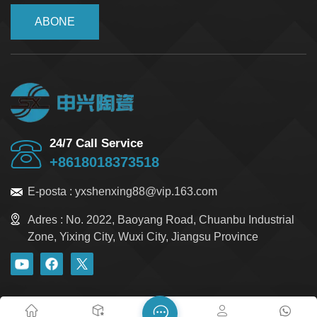
ABONE
24/7 Call Service
+8618018373518
E-posta :
yxshenxing88@vip.163.com
Adres :
No. 2022, Baoyang Road, Chuanbu Industrial
Zone, Yixing City, Wuxi City, Jiangsu Province
blog
Xml
Gizlilik Politikası
Site haritası