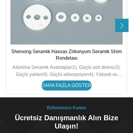
Shenxing Seramik Hassas Zirkonyum Seramik Shim
Rondelası
Alümina Seramik Avantajları1). Güçlü asit direnci2).
Güçlü yalıtım3). Güçlü adsorpsiyon4). Yüksek ısı
yalıtım performansı 5). Kimyasal kararlılık6). Yüksek
DAHA FAZLA GÖSTER
basınç dayanımı
Bültenimize Katılın
Ücretsiz Danışmanlık Alın Bize
Ulaşın!