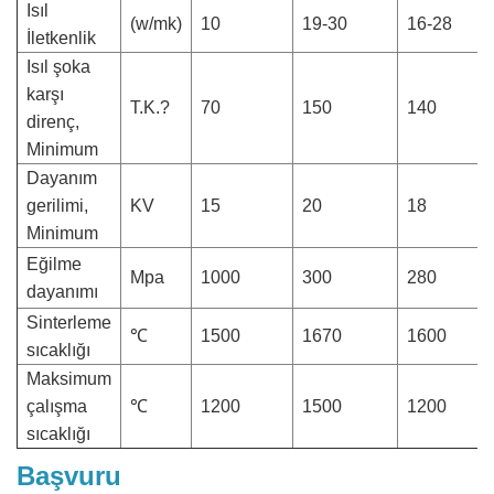
Isıl
(w/mk)
10
19-30
16-28
İletkenlik
Isıl şoka
karşı
T.K.?
70
150
140
direnç,
Minimum
Dayanım
gerilimi,
KV
15
20
18
Minimum
Eğilme
Mpa
1000
300
280
dayanımı
Sinterleme
℃
1500
1670
1600
sıcaklığı
Maksimum
çalışma
℃
1200
1500
1200
sıcaklığı
Başvuru