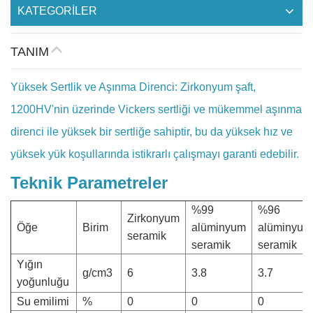
KATEGORİLER
TANIM
Yüksek Sertlik ve Aşınma Direnci: Zirkonyum şaft,
1200HV'nin üzerinde Vickers sertliği ve mükemmel aşınma
direnci ile yüksek bir sertliğe sahiptir, bu da yüksek hız ve
yüksek yük koşullarında istikrarlı çalışmayı garanti edebilir.
Teknik Parametreler
%99
%96
Zirkonyum
Öğe
Birim
alüminyum
alüminyum
seramik
seramik
seramik
Yığın
g/cm3
6
3.8
3.7
yoğunluğu
Su emilimi
%
0
0
0