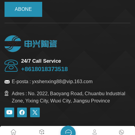
ABONE
24/7 Call Service
+8618018373518
E-posta :
yxshenxing88@vip.163.com
Adres :
No. 2022, Baoyang Road, Chuanbu Industrial
Zone, Yixing City, Wuxi City, Jiangsu Province
blog
Xml
Gizlilik Politikası
Site haritası