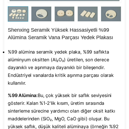
Shenxing Seramik Yüksek Hassasiyetli %99
Alümina Seramik Vana Parçası Yedek Plakası
%99 alümina seramik yedek plaka, %99 saflıkta
alüminyum oksitten (Al₂O₃) üretilen, son derece
dayanıklı ve aşınmaya dayanıklı bir bileşendir.
Endüstriyel vanalarda kritik aşınma parçası olarak
kullanılır.
%99 Alümina:
Bu, çok yüksek bir saflık seviyesini
gösterir. Kalan %1-2'lik kısım, üretim sırasında
sinterleme sürecine yardımcı olan diğer oksit katkı
maddelerinden (SiO₂, MgO, CaO gibi) oluşur. Bu
yüksek saflık, düşük kaliteli alüminaya (örneğin %92