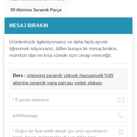
99 Alümina Seramik Parça
MESAJ BIRAKIN
Ürünlerimizle ilgileniyorsanız ve daha fazla ayrıntı
öğrenmek istiyorsanız, lütfen buraya bir mesaj bırakın,
mümkün olan en kısa sürede size cevap vereceğiz.
Ders :
shenxing seramik yüksek hassasiyetli %99
alümina seramik vana parçası yedek plakası