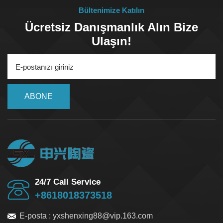
doğruluk ve yüzey kalitesi.
Bültenimize Katılın
Ücretsiz Danışmanlık Alın Bize
Ulaşın!
ABONE
24/7 Call Service
+8618018373518
E-posta :
yxshenxing88@vip.163.com