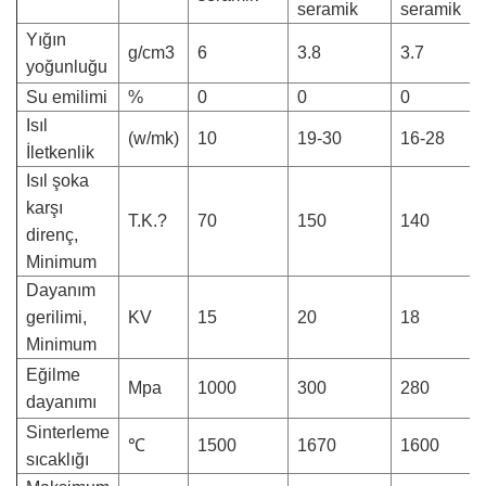
seramik
seramik
Yığın
g/cm3
6
3.8
3.7
yoğunluğu
Su emilimi
%
0
0
0
Isıl
(w/mk)
10
19-30
16-28
İletkenlik
Isıl şoka
karşı
T.K.?
70
150
140
direnç,
Minimum
Dayanım
gerilimi,
KV
15
20
18
Minimum
Eğilme
Mpa
1000
300
280
dayanımı
Sinterleme
℃
1500
1670
1600
sıcaklığı