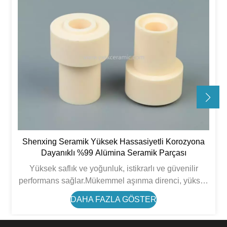
Shenxing Seramik Yüksek Hassasiyetli Korozyona
Dayanıklı %99 Alümina Seramik Parçası
Yüksek saflık ve yoğunluk, istikrarlı ve güvenilir
performans sağlar.Mükemmel aşınma direnci, yüksek
sıcaklık direnci ve elektrik yalıtımı.İyi kimyasal
DAHA FAZLA GÖSTER
kararlılığa sahiptir, zorlu çalışma ortamlarına
uygundur.Hassas işleme sonrası yüksek boyutsal