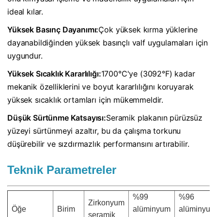
ideal kılar.
Yüksek Basınç Dayanımı:
Çok yüksek kırma yüklerine
dayanabildiğinden yüksek basınçlı valf uygulamaları için
uygundur.
Yüksek Sıcaklık Kararlılığı:
1700°C'ye (3092°F) kadar
mekanik özelliklerini ve boyut kararlılığını koruyarak
yüksek sıcaklık ortamları için mükemmeldir.
Düşük Sürtünme Katsayısı:
Seramik plakanın pürüzsüz
yüzeyi sürtünmeyi azaltır, bu da çalışma torkunu
düşürebilir ve sızdırmazlık performansını artırabilir.
Teknik Parametreler
%99
%96
Zirkonyum
Öğe
Birim
alüminyum
alüminyum
seramik