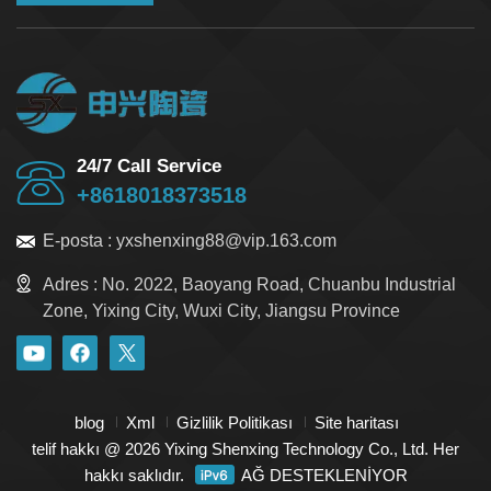
Aşınma ve korozyon direnci bakım ihtiyacını azaltır;
seramik tutuculu lazer sistemleri, plastik/metal
tutuculu olanlara göre 2-3 kat daha uzun ömürlüdür.
24/7 Call Service
+8618018373518
E-posta :
yxshenxing88@vip.163.com
Adres :
No. 2022, Baoyang Road, Chuanbu Industrial
Zone, Yixing City, Wuxi City, Jiangsu Province
blog
Xml
Gizlilik Politikası
Site haritası
telif hakkı @ 2026 Yixing Shenxing Technology Co., Ltd. Her
hakkı saklıdır.
AĞ DESTEKLENİYOR