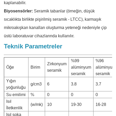
kaplanabilir.
​​Biyosensörler:​​
Seramik tabanlar (örneğin, düşük
sıcaklıkta birlikte pişirilmiş seramik - LTCC), karmaşık
mikroakışkan kanalları oluşturma yeteneği nedeniyle çip
üstü laboratuvar cihazlarında kullanılır.
Teknik Parametreler
%99
%96
Zirkonyum
Öğe
Birim
alüminyum
alüminyum
seramik
seramik
seramik
Yığın
g/cm3
6
3.8
3.7
yoğunluğu
Su emilimi
%
0
0
0
Isıl
(w/mk)
10
19-30
16-28
İletkenlik
Isıl şoka