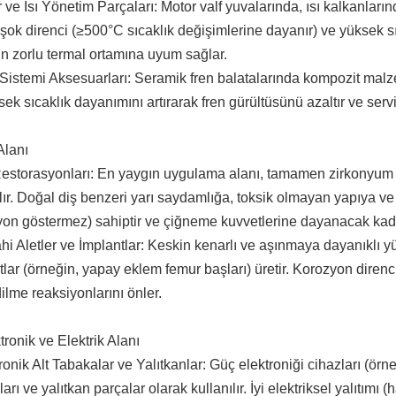
r ve Isı Yönetim Parçaları: Motor valf yuvalarında, ısı kalkanları
 şok direnci (≥500°C sıcaklık değişimlerine dayanır) ve yüksek sı
n zorlu termal ortamına uyum sağlar.
 Sistemi Aksesuarları: Seramik fren balatalarında kompozit malze
ek sıcaklık dayanımını artırarak fren gürültüsünü azaltır ve serv
Alanı
Restorasyonları: En yaygın uygulama alanı, tamamen zirkonyum 
ılır. Doğal diş benzeri yarı saydamlığa, toksik olmayan yapıya 
yon göstermez) sahiptir ve çiğneme kuvvetlerine dayanacak kada
ahi Aletler ve İmplantlar: Keskin kenarlı ve aşınmaya dayanıklı y
tlar (örneğin, yapay eklem femur başları) üretir. Korozyon direnc
ilme reaksiyonlarını önler.
tronik ve Elektrik Alanı
ronik Alt Tabakalar ve Yalıtkanlar: Güç elektroniği cihazları (örn
arı ve yalıtkan parçalar olarak kullanılır. İyi elektriksel yalıtımı 