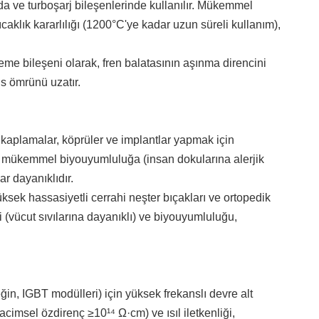
nda ve turboşarj bileşenlerinde kullanılır. Mükemmel
caklık kararlılığı (1200°C'ye kadar uzun süreli kullanım),
me bileşeni olarak, fren balatasının aşınma direncini
is ömrünü uzatır.
kaplamalar, köprüler ve implantlar yapmak için
ve mükemmel biyouyumluluğa (insan dokularına alerjik
r dayanıklıdır.
üksek hassasiyetli cerrahi neşter bıçakları ve ortopedik
i (vücut sıvılarına dayanıklı) ve biyouyumluluğu,
eğin, IGBT modülleri) için yüksek frekanslı devre alt
(hacimsel özdirenç ≥10¹⁴ Ω·cm) ve ısıl iletkenliği,