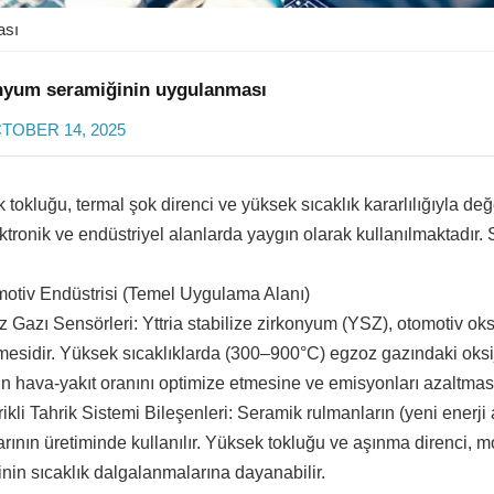
ası
nyum seramiğinin uygulanması
TOBER 14, 2025
 tokluğu, termal şok direnci ve yüksek sıcaklık kararlılığıyla d
ektronik ve endüstriyel alanlarda yaygın olarak kullanılmaktadır.
motiv Endüstrisi (Temel Uygulama Alanı)
 Gazı Sensörleri: Yttria stabilize zirkonyum (YSZ), otomotiv oksi
esidir. Yüksek sıcaklıklarda (300–900°C) egzoz gazındaki oksij
n hava-yakıt oranını optimize etmesine ve emisyonları azaltması
rikli Tahrik Sistemi Bileşenleri: Seramik rulmanların (yeni enerji 
rının üretiminde kullanılır. Yüksek tokluğu ve aşınma direnci, mot
inin sıcaklık dalgalanmalarına dayanabilir.