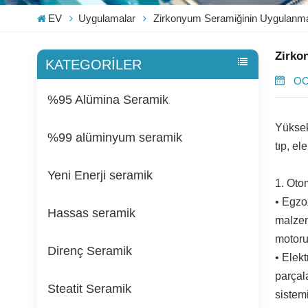
EV
Uygulamalar
Zirkonyum Seramiğinin Uygulanm
Zirko
KATEGORİLER
OC
%95 Alümina Seramik
Yüksek
%99 alüminyum seramik
tıp, el
Yeni Enerji seramik
1. Oto
• Egzoz
Hassas seramik
malzem
motoru
Direnç Seramik
• Elekt
parçala
Steatit Seramik
sistem