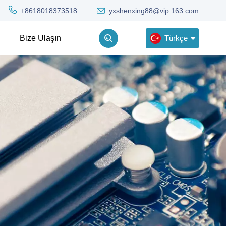
yxshenxing88@vip.163.com
+8618018373518
Türkçe
Bize Ulaşın
English
Deutsch
Русский
한국어
Türkçe