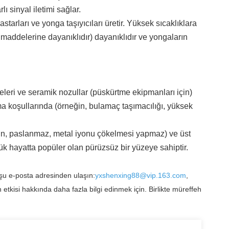
ı sinyal iletimi sağlar.
astarları ve yonga taşıyıcıları üretir. Yüksek sıcaklıklara
 maddelerine dayanıklıdır) dayanıklıdır ve yongaların
leri ve seramik nozullar (püskürtme ekipmanları için)
ışma koşullarında (örneğin, bulamaç taşımacılığı, yüksek
kin, paslanmaz, metal iyonu çökelmesi yapmaz) ve üst
nlük hayatta popüler olan pürüzsüz bir yüzeye sahiptir.
şu e-posta adresinden ulaşın:
yxshenxing88@vip.163.com
,
 etkisi hakkında daha fazla bilgi edinmek için. Birlikte müreffeh