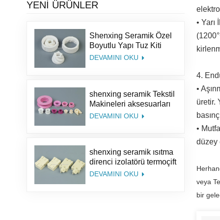
YENİ ÜRÜNLER
elektro
• Yarı 
(1200°
Shenxing Seramik Özel
Boyutlu Yapı Tuz Kiti
kirlenm
Karabiber Parçaları
DEVAMINI OKU
Alümina Kahve Seramik
Değirmen Öğütücü
4. End
Çapaklar
• Aşın
shenxing seramik Tekstil
üretir.
Makineleri aksesuarları
%95 seramik parça
basınç
DEVAMINI OKU
tekstil seramik halka
• Mutf
Alümina Seramik
düzey d
Kılavuz Halka
shenxing seramik ısıtma
direnci izolatörü termoçift
Herhang
seramik steatit seramik
DEVAMINI OKU
soket
veya Te
bir gel