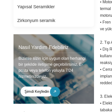
• Moto
Yapısal Seramikler
termal
motoru
Zirkonyum seramik
• Fren
ve yüks
2. Tıp 
Nasıl Yardım Edebiliriz
• Diş 
kullan
Bizimle sizin için uygun olan herhangi
reaksi
bir şekilde iletişime geçebilirsiniz. E-
• Cerr
posta veya telefon yoluyla 7/24
implan
hizmetinizdeyiz.
redded
Şimdi Keşfedin
3. Elek
• Elekt
tabakal