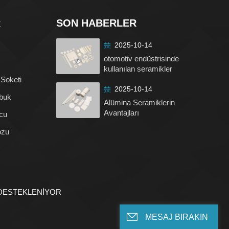
R
SON HABERLER
2025-10-14
otomotiv endüstrisinde
kullanılan seramikler
 Soketi
2025-10-14
buk
Alümina Seramiklerin
Avantajları
cu
ozu
DESTEKLENİYOR
MESAJ BIRAKIN