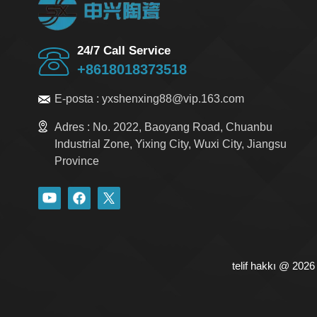
24/7 Call Service
+8618018373518
E-posta :
yxshenxing88@vip.163.com
Adres :
No. 2022, Baoyang Road, Chuanbu
Industrial Zone, Yixing City, Wuxi City, Jiangsu
Province
telif hakkı @ 2026