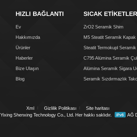
HIZLI BAĞLANTI
SICAK ETİKETLE
Ev
ZrO2 Seramik Shim
Hakkımızda
M5 Steatit Seramik Kapak
Ürünler
Steatit Termokupl Seramik
Haberler
C795 Alümina Seramik Çu
Bize Ulaşın
Alümina Seramik Sigara U
Blog
Seramik Sızdırmazlık Tak
Xml
Gizlilik Politikası
Site haritası
 Yixing Shenxing Technology Co., Ltd. Her hakkı saklıdır.
AĞ 