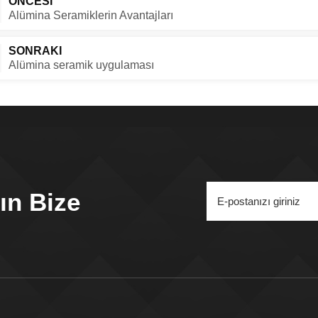
ÖNCESI
Alümina Seramiklerin Avantajları
SONRAKI
Alümina seramik uygulaması
ın Bize